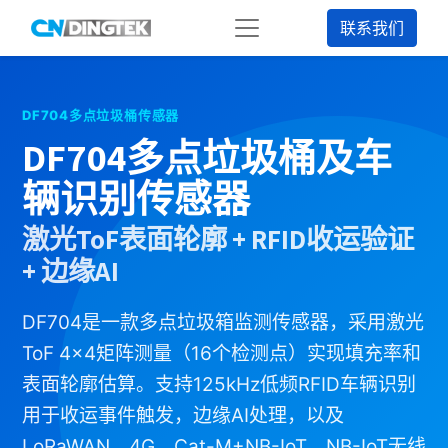
联系我们
DF704多点垃圾桶传感器
DF704多点垃圾桶及车
辆识别传感器
激光ToF表面轮廓 + RFID收运验证
+ 边缘AI
DF704是一款多点垃圾箱监测传感器，采用激光
ToF 4×4矩阵测量（16个检测点）实现填充率和
表面轮廓估算。支持125kHz低频RFID车辆识别
用于收运事件触发，边缘AI处理，以及
LoRaWAN、4G、Cat-M+NB-IoT、NB-IoT无线