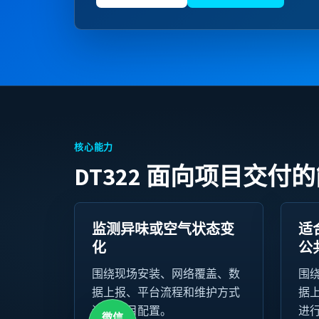
核心能力
DT322 面向项目交付
监测异味或空气状态变
适
化
公
围绕现场安装、网络覆盖、数
围
据上报、平台流程和维护方式
据
进行项目配置。
进
微信